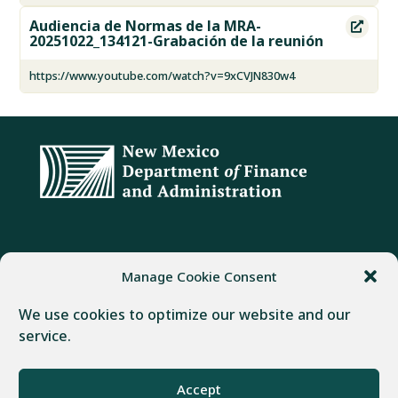
Audiencia de Normas de la MRA-

20251022_134121-Grabación de la reunión
https://www.youtube.com/watch?v=9xCVJN830w4
DIRECCIÓN
TELÉFONO
FAX
Manage Cookie Consent
407 Galisteo Street
(505) 982-1803
(505) 827-4985
We use cookies to optimize our website and our
Santa Fe, NM 87501
service.
Desarrollado por
Real Time Solutions
–
Diseño web
y
Gestión
Accept