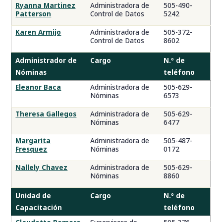
Ryanna Martinez
Administradora de
505-490-
Administrador
Patterson
Control de Datos
5242
de
Nóminas,
Karen Armijo
Administradora de
505-372-
Control de Datos
8602
Unidad
de
Administrador de
Cargo
N.º de
Capacitación,
Nóminas
teléfono
Unidad
Funcional
Eleanor Baca
Administradora de
505-629-
Nóminas
6573
Theresa Gallegos
Administradora de
505-629-
Nóminas
6477
Margarita
Administradora de
505-487-
Fresquez
Nóminas
0172
Nallely Chavez
Administradora de
505-629-
Nóminas
8860
Unidad de
Cargo
N.º de
Capacitación
teléfono