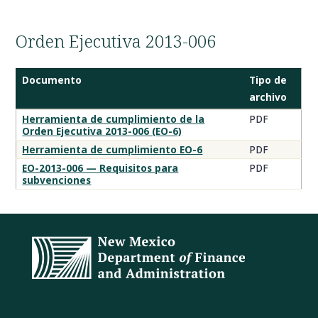
Orden Ejecutiva 2013-006
Documento
Tipo de
archivo
Documentos
Herramienta de cumplimiento de la
PDF
Orden Ejecutiva 2013-006 (EO-6)
de
cumplimiento
Herramienta de cumplimiento EO-6
PDF
de
EO-2013-006 — Requisitos para
PDF
la
subvenciones
Orden
Ejecutiva
2013-
006