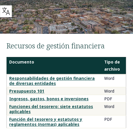
Recursos de gestión financiera
Documento
Tipo de
archivo
Recursos
Responsabilidades de gestión financiera
Word
de diversas entidades
de
gestión
Presupuesto 101
Word
financiera
Ingresos, gastos, bonos e inversiones
PDF
para
Funciones del tesorero: siete estatutos
Word
gobiernos
aplicables
locales
Función del tesorero y estatutos y
PDF
reglamentos (normas) aplicables