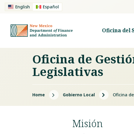
English
Español
Oficina del 
Oficina de Gesti
Legislativas
5
5
Home
Gobierno Local
Oficina d
Misión