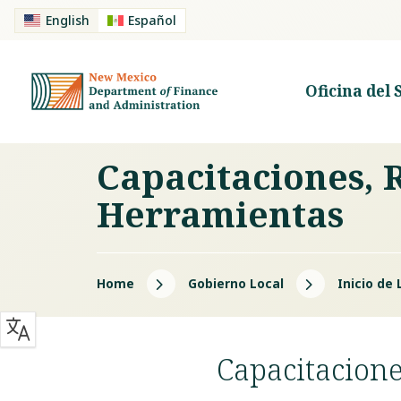
English
Español
Oficina del 
Capacitaciones, 
Herramientas
5
5
Home
Gobierno Local
Inicio de
Capacitacione