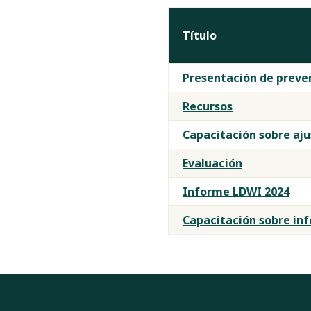
Título
Materiales
Presentación de preve
de
capacitación
Recursos
de
Capacitación sobre aj
LDWI
Evaluación
Informe LDWI 2024
Capacitación sobre in