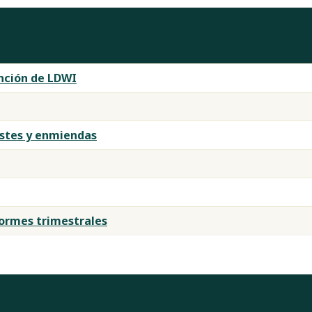
nción de LDWI
ustes y enmiendas
formes trimestrales