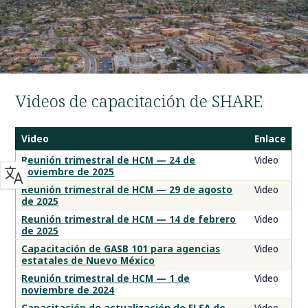
Videos de capacitación de SHARE
Video
Enlace
Videos
Reunión trimestral de HCM — 24 de
Video
noviembre de 2025
de
capacitación
Reunión trimestral de HCM — 29 de agosto
Video
de 2025
de
DFA
Reunión trimestral de HCM — 14 de febrero
Video
de 2025
Capacitación de GASB 101 para agencias
Video
estatales de Nuevo México
Reunión trimestral de HCM — 1 de
Video
noviembre de 2024
Capacitación de actualización de FLSA de
Video