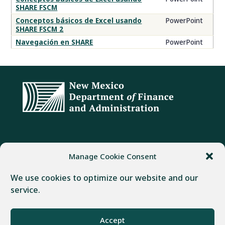
SHARE FSCM
de
capacitación
Conceptos básicos de Excel usando
PowerPoint
SHARE FSCM 2
de
DFA
Navegación en SHARE
PowerPoint
DIRECCIÓN
TELÉFONO
FAX
Manage Cookie Consent
407 Galisteo Street
(505) 982-1803
(505) 827-4985
We use cookies to optimize our website and our
Santa Fe, NM 87501
service.
Desarrollado por
Real Time Solutions
–
Diseño web
y
Gestión
Accept