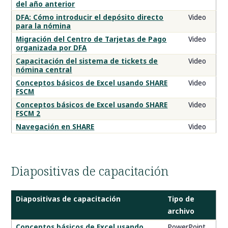
del año anterior
DFA: Cómo introducir el depósito directo
Video
para la nómina
Migración del Centro de Tarjetas de Pago
Video
organizada por DFA
Capacitación del sistema de tickets de
Video
nómina central
Conceptos básicos de Excel usando SHARE
Video
FSCM
Conceptos básicos de Excel usando SHARE
Video
FSCM 2
Navegación en SHARE
Video
Diapositivas de capacitación
Diapositivas de capacitación
Tipo de
archivo
Presentaciones
Conceptos básicos de Excel usando
PowerPoint