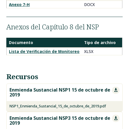
Anexo 7-H
DOCX
Anexos del Capítulo 8 del NSP
Documento
Tipo de archivo
Documentos
Lista de Verificación de Monitoreo
XLSX
de
Monitoreo
del
Recursos
NSP
Enmienda Sustancial NSP1 15 de octubre de

2019
NSP1_Enmienda_Sustancial_15_de_octubre_de_2019.pdf
Enmienda Sustancial NSP3 15 de octubre de

2019