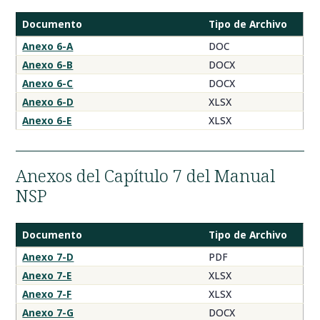
Documento
Tipo de Archivo
Anexo
Anexo 6-A
DOC
6
Anexo 6-B
DOCX
del
Anexo 6-C
DOCX
NSP
Anexo 6-D
XLSX
Anexo 6-E
XLSX
Anexos del Capítulo 7 del Manual
NSP
Documento
Tipo de Archivo
Anexo
Anexo 7-D
PDF
7
Anexo 7-E
XLSX
del
Anexo 7-F
XLSX
NSP
Anexo 7-G
DOCX