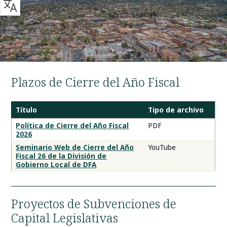
Plazos de Cierre del Año Fiscal
Título
Tipo de archivo
Política
Política de Cierre del Año Fiscal
PDF
2026
y
Plazos
Seminario Web de Cierre del Año
YouTube
Fiscal 26 de la División de
de
Gobierno Local de DFA
Cierre
del
Año
Proyectos de Subvenciones de
Capital Legislativas