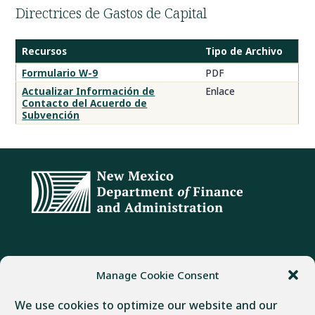
Directrices de Gastos de Capital
Recursos
Tipo de Archivo
Recursos
Formulario W-9
PDF
Actualizar Información de
Enlace
Contacto del Acuerdo de
Subvención
DIRECCIÓN
TELÉFONO
FAX
Manage Cookie Consent
407 Galisteo Street
(505) 982-1803
(505) 827-4985
We use cookies to optimize our website and our
Santa Fe, NM 87501