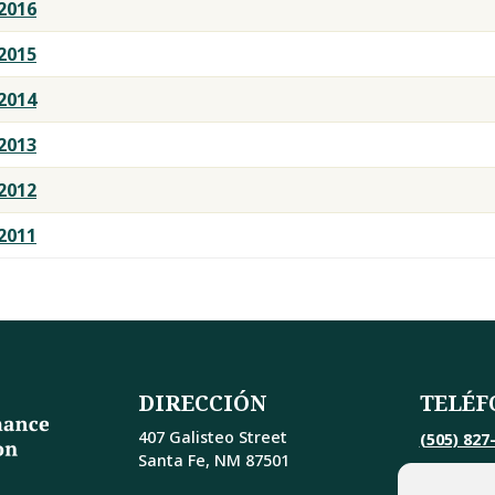
2016
2015
2014
2013
2012
2011
DIRECCIÓN
TELÉF
407 Galisteo Street
(505) 827
Santa Fe, NM 87501