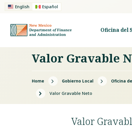
English
Español
Oficina del 
Valor Gravable N
5
5
Home
Gobierno Local
Oficina d
5
Valor Gravable Neto
Valor Gravab