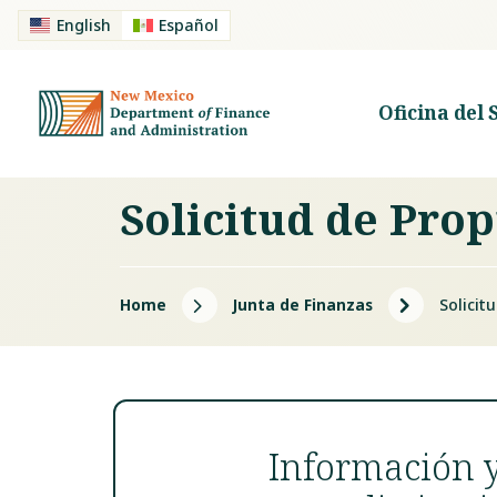
English
Español
Oficina del 
Solicitud de Pro
5
5
Home
Junta de Finanzas
Solicit
Información y