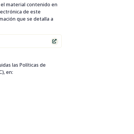
 el material contenido en
lectrónica de este
mación que se detalla a

idas las Políticas de
), en: