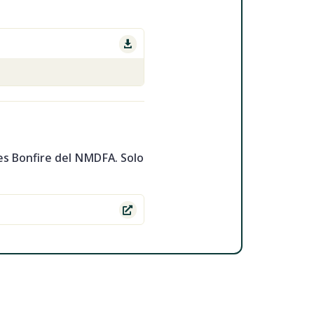

es Bonfire del NMDFA. Solo
.
