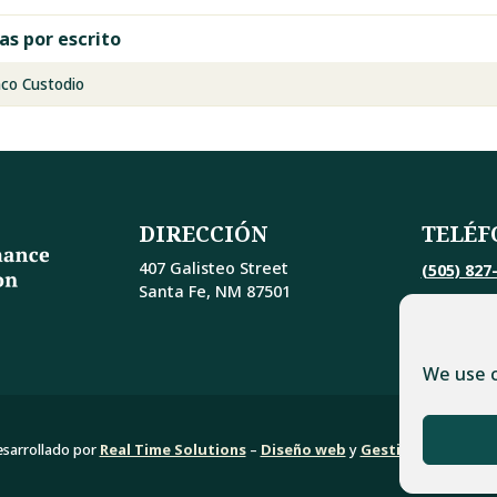
as por escrito
co Custodio
DIRECCIÓN
TELÉF
407 Galisteo Street
(505) 827
Santa Fe, NM 87501
We use c
sarrollado por
Real Time Solutions
–
Diseño web
y
Gestión document