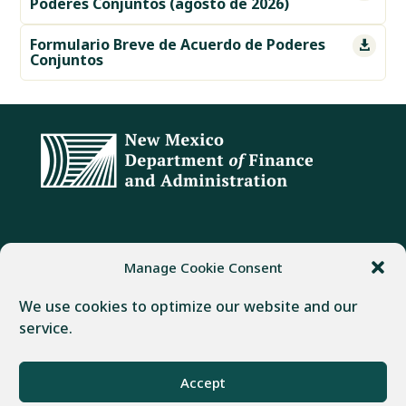
Poderes Conjuntos (agosto de 2026)
Formulario Breve de Acuerdo de Poderes

Conjuntos
DIRECCIÓN
TELÉFONO
FAX
Manage Cookie Consent
407 Galisteo Street
(505) 982-1803
(505) 827-4985
We use cookies to optimize our website and our
Santa Fe, NM 87501
service.
Desarrollado por
Real Time Solutions
–
Diseño web
y
Gestión
Accept
documental