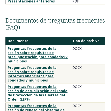
Documentos
Presentaciones anteriores
PDF
del
archivo
de
Documentos de preguntas frecuentes
grabaciones
(FAQ)
de
presentaciones
Documento
Tipo de archivo
Documentos
Preguntas frecuentes de la
DOCX
sesión sobre requisitos de
de
presupuestación para condados y
preguntas
municipios
frecuentes
Preguntas frecuentes de la
DOCX
de
sesión sobre requisitos de
la
informes financieros para
sesión
condados y municipios
de
Preguntas frecuentes de la
DOCX
sesión de actualización del Fondo
LGD
de Protección de las Fuerzas del
Orden (LEPF)
Preguntas frecuentes de la
DOCX
sesión de repaso del Sistema de