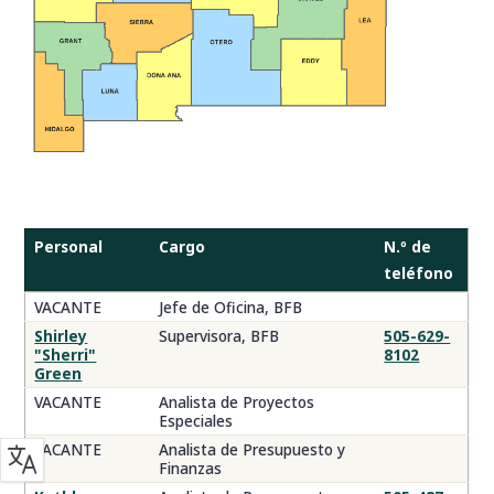
Personal
Cargo
N.º de
teléfono
Personal
VACANTE
Jefe de Oficina, BFB
de
Shirley
Supervisora, BFB
505-629-
la
"Sherri"
8102
Green
Oficina
de
VACANTE
Analista de Proyectos
Especiales
Presupuesto
y
VACANTE
Analista de Presupuesto y
Finanzas
Finanzas