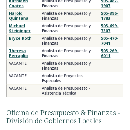
Kathleen
Analista de Presupuesto y
505-487-
Coates
Finanzas
3907
Harold
Analista de Presupuesto y
505-396-
Quintana
Finanzas
1783
Michael
Analista de Presupuesto y
505-699-
Steininger
Finanzas
7307
Bryce Roth
Analista de Presupuesto y
505-470-
Finanzas
7041
Theresa
Analista de Presupuesto y
505-269-
Perraglio
Finanzas
6011
VACANTE
Analista de Presupuesto y
Finanzas
VACANTE
Analista de Proyectos
Especiales
VACANTE
Analista de Presupuesto -
Asistencia Técnica
Oficina de Presupuesto & Finanzas -
División de Gobiernos Locales