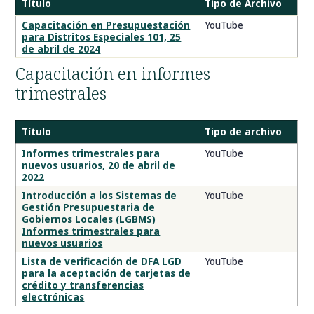
Título
Tipo de Archivo
Videos
Capacitación en Presupuestación
YouTube
para Distritos Especiales 101, 25
de
de abril de 2024
capacitación
sobre
Capacitación en informes
presupuestos
trimestrales
Título
Tipo de archivo
Videos
Informes trimestrales para
YouTube
nuevos usuarios, 20 de abril de
de
2022
capacitación
Introducción a los Sistemas de
YouTube
de
Gestión Presupuestaria de
la
Gobiernos Locales (LGBMS)
División
Informes trimestrales para
de
nuevos usuarios
Gobiernos
Lista de verificación de DFA LGD
YouTube
para la aceptación de tarjetas de
Locales
crédito y transferencias
electrónicas