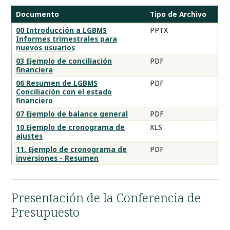
Documento
Tipo de Archivo
Título
00 Introducción a LGBMS
PPTX
Informes trimestrales para
de
nuevos usuarios
la
03 Ejemplo de conciliación
PDF
tabla
financiera
06 Resumen de LGBMS
PDF
Conciliación con el estado
financiero
07 Ejemplo de balance general
PDF
10 Ejemplo de cronograma de
XLS
ajustes
11. Ejemplo de cronograma de
PDF
inversiones - Resumen
Presentación de la Conferencia de
Presupuesto