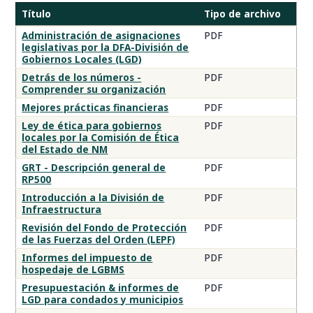
Título
Tipo de archivo
Documentos
Administración de asignaciones
PDF
legislativas por la DFA-División de
de
Gobiernos Locales (LGD)
capacitación
Detrás de los números -
PDF
presupuestaria
Comprender su organización
de
Mejores prácticas financieras
PDF
LGD
Ley de ética para gobiernos
PDF
locales por la Comisión de Ética
del Estado de NM
GRT - Descripción general de
PDF
RP500
Introducción a la División de
PDF
Infraestructura
Revisión del Fondo de Protección
PDF
de las Fuerzas del Orden (LEPF)
Informes del impuesto de
PDF
hospedaje de LGBMS
Presupuestación & informes de
PDF
LGD para condados y municipios