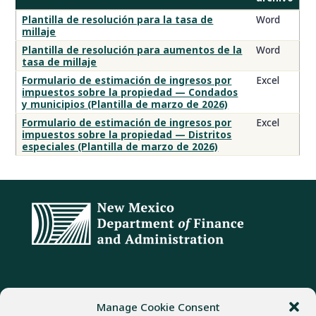
Plantillas
Plantilla de resolución para la tasa de
Word
millaje
de
resolución
Plantilla de resolución para aumentos de la
Word
tasa de millaje
y
formularios
Formulario de estimación de ingresos por
Excel
impuestos sobre la propiedad — Condados
de
y municipios (Plantilla de marzo de 2026)
estimación
Formulario de estimación de ingresos por
Excel
de
impuestos sobre la propiedad — Distritos
ingresos
especiales (Plantilla de marzo de 2026)
por
impuestos
sobre
la
propiedad
DIRECCIÓN
TELÉFONO
FAX
Manage Cookie Consent