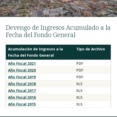
Devengo de Ingresos Acumulado a la
Fecha del Fondo General
Acumulación de Ingresos a la
Tipo de Archivo
Fecha del Fondo General
Documentos
Año Fiscal 2021
PDF
de
Año Fiscal 2020
PDF
Acumulación
Año Fiscal 2019
PDF
de
Año Fiscal 2018
XLS
Ingresos
Año Fiscal 2017
XLS
a
la
Año Fiscal 2016
XLS
Fecha
Año Fiscal 2015
XLS
del
Fondo