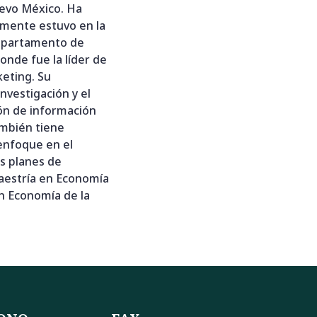
uevo México. Ha
rmente estuvo en la
Departamento de
onde fue la líder de
keting. Su
investigación y el
ión de información
ambién tiene
enfoque en el
os planes de
maestría en Economía
en Economía de la