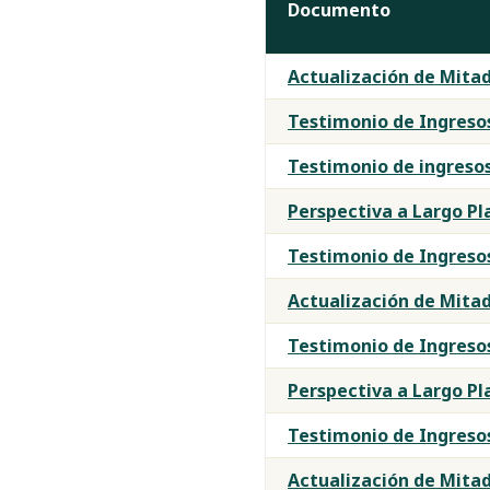
Documento
Testimonios
Actualización de Mitad
e
informes
Testimonio de Ingreso
de
Testimonio de ingresos
ingresos
de
Perspectiva a Largo Pl
la
Junta
Testimonio de Ingreso
de
Actualización de Mitad
Finanzas
Testimonio de Ingreso
Perspectiva a Largo Pl
Testimonio de Ingreso
Actualización de Mitad