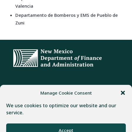
Valencia
Departamento de Bomberos y EMS de Pueblo de
Zuni
DIRECCIÓN
TELÉFONO
FAX
Manage Cookie Consent
407 Galisteo Street
(505) 982-1803
(505) 827-4985
We use cookies to optimize our website and our
Santa Fe, NM 87501
service.
Desarrollado por
Real Time Solutions
–
Diseño web
y
Gestión
Accept