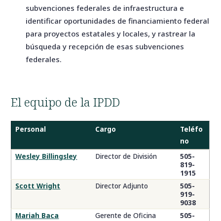
subvenciones federales de infraestructura e
identificar oportunidades de financiamiento federal
para proyectos estatales y locales, y rastrear la
búsqueda y recepción de esas subvenciones
federales.
El equipo de la IPDD
Personal
Cargo
Teléfo
no
Directorio
Wesley Billingsley
Director de División
505-
819-
del
1915
personal
Scott Wright
Director Adjunto
505-
de
919-
la
9038
IPDD
Mariah Baca
Gerente de Oficina
505-