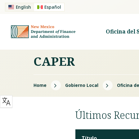
English
Español
Oficina del 
CAPER
5
5
Home
Gobierno Local
Oficina d
Últimos Recu
Título