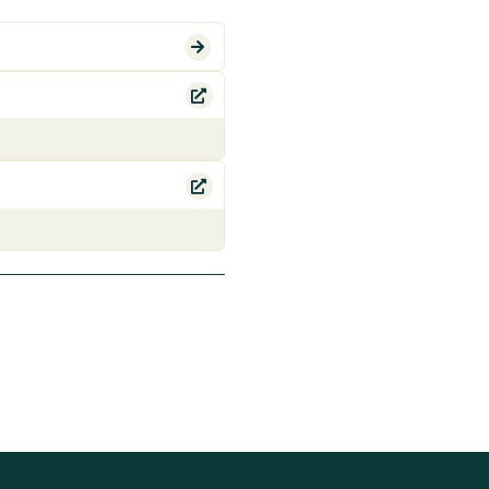


