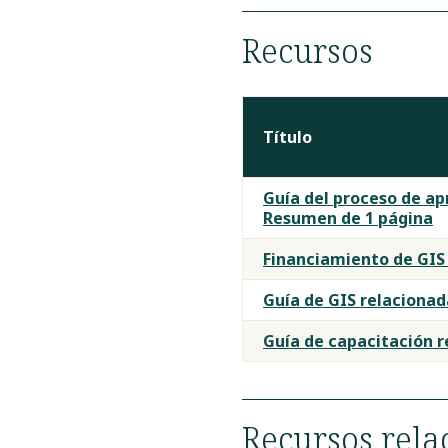
Recursos
Título
Documentos
Guía del proceso de apr
de
Resumen de 1 página
orientación
Financiamiento de GIS
del
NM
Guía de GIS relacionad
911
Guía de capacitación r
Recursos rela