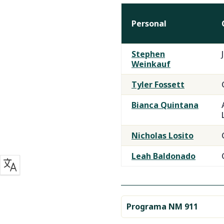
Personal
Personal
Stephen
de
Weinkauf
la
Tyler Fossett
Oficina
del
Bianca Quintana
NM
911
Nicholas Losito
Leah Baldonado
Programa NM 911