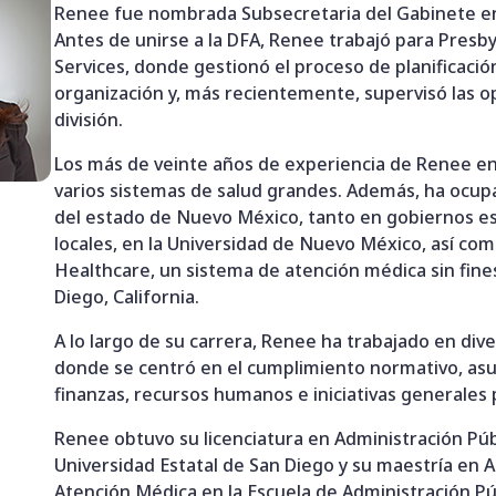
Renee fue nombrada Subsecretaria del Gabinete en 
Antes de unirse a la DFA, Renee trabajó para Presb
Services, donde gestionó el proceso de planificació
organización y, más recientemente, supervisó las o
división.
Los más de veinte años de experiencia de Renee en
varios sistemas de salud grandes. Además, ha ocu
del estado de Nuevo México, tanto en gobiernos e
locales, en la Universidad de Nuevo México, así co
Healthcare, un sistema de atención médica sin fine
Diego, California.
A lo largo de su carrera, Renee ha trabajado en div
donde se centró en el cumplimiento normativo, asu
finanzas, recursos humanos e iniciativas generales
Renee obtuvo su licenciatura en Administración Públ
Universidad Estatal de San Diego y su maestría en 
Atención Médica en la Escuela de Administración Púb