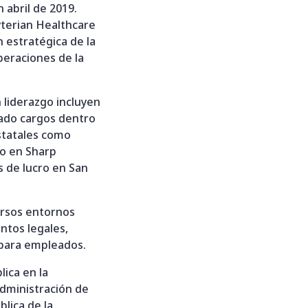
abril de 2019.
yterian Healthcare
n estratégica de la
peraciones de la
 liderazgo incluyen
pado cargos dentro
statales como
mo en Sharp
s de lucro en San
ersos entornos
ntos legales,
 para empleados.
ica en la
Administración de
lica de la